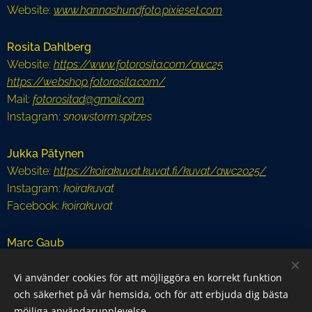
Website:
www.hannashundfoto.pixieset.com
Rosita Dahlberg
Website:
https://www.fotorosita.com/awc25
https://webshop.fotorosita.com/
Mail:
fotorositad@gmail.com
Instagram:
snowstorm.spitzes
Jukka Pätynen
Website:
https://koirakuvat.kuvat.fi/kuvat/awc2025/
Instagram:
koirakuvat
Facebook:
koirakuvat
Marc Gaub
Website:
https://awc.pics
Vi använder cookies för att möjliggöra en korrekt funktion
Facebook:
MarcGaubPhotography
och säkerhet på vår hemsida, och för att erbjuda dig bästa
möjliga användarupplevelse.